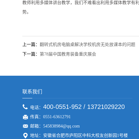
教师利用多媒体讲台教学，我们不难看出利用多媒体教学有
势。
上一篇：
翻转式机房电脑桌解决学校机房无处放课本的问题
下一篇：
第78届中国教育装备重庆展会
联系我们
400-0551-952 / 13721029220
电话：
传真：0551-63612791
邮箱：545838984@qq.com
地址：安徽省合肥市庐阳区中科大校友创新园1号楼