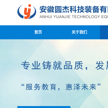
首页
关于我们