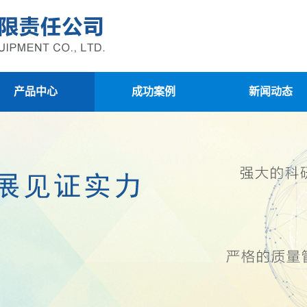
产品中心
成功案例
新闻动态