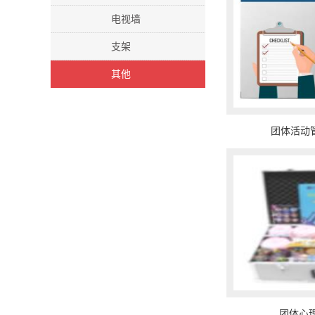
电视墙
支架
其他
团体活动管
团体心理