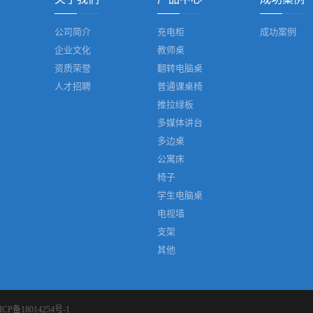
公司简介
充电柜
成功案例
企业文化
教师桌
资质荣誉
翻转电脑桌
人才招聘
普通课桌椅
推拉绿板
多媒体讲台
多边桌
公寓床
椅子
学生电脑桌
电视墙
支架
其他
ICP备18014254号-1