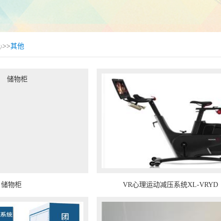
心
>>
其他
储物柜
VR心理运动减压系统XL-VRYD