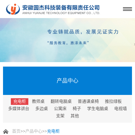
产品中心
充电柜
教师桌
翻转电脑桌
普通课桌椅
推拉绿板
多媒体讲台
多边桌
公寓床
椅子
学生电脑桌
电视墙
支架
其他
首页
>>
产品中心
>>
充电柜