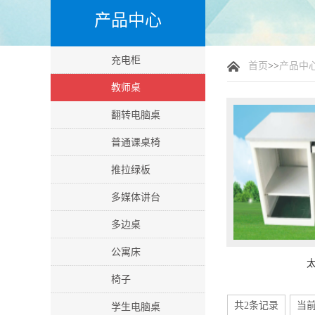
产品中心
充电柜
首页
>>
产品中
教师桌
翻转电脑桌
普通课桌椅
推拉绿板
多媒体讲台
多边桌
公寓床
椅子
共2条记录
当前
学生电脑桌