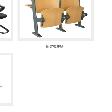
固定式排椅