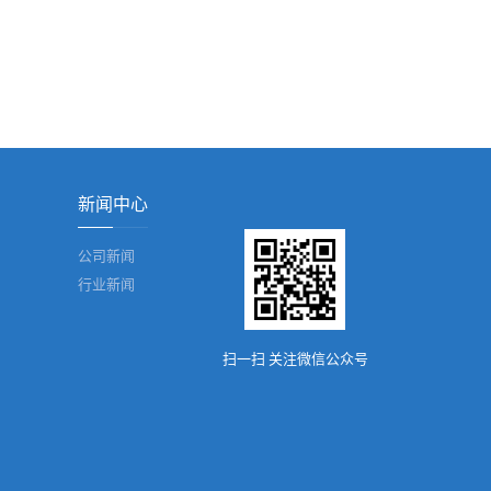
新闻中心
公司新闻
行业新闻
扫一扫 关注微信公众号