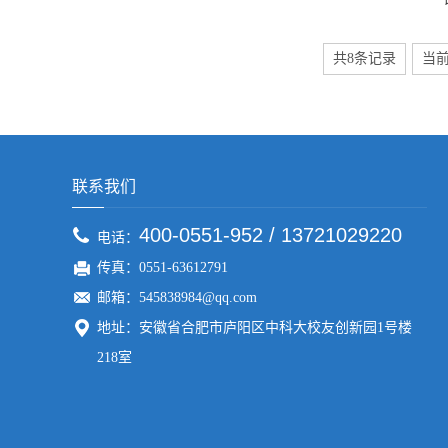
共8条记录
当前
联系我们
400-0551-952 / 13721029220
电话：
传真：0551-63612791
邮箱：545838984@qq.com
地址：安徽省合肥市庐阳区中科大校友创新园1号楼
218室