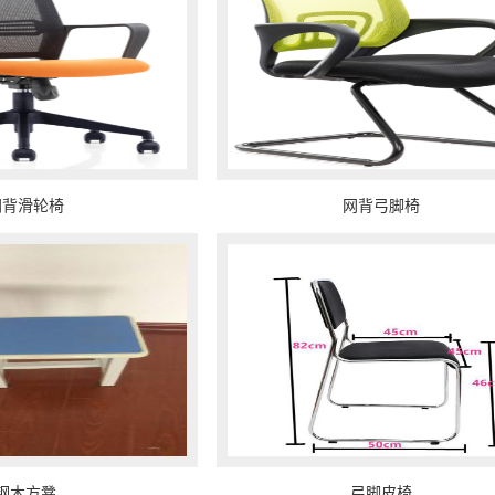
网背滑轮椅
网背弓脚椅
钢木方凳
弓脚皮椅