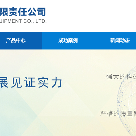
产品中心
成功案例
新闻动态