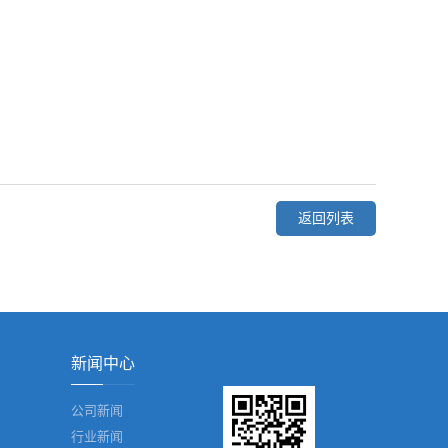
返回列表
新闻中心
公司新闻
行业新闻